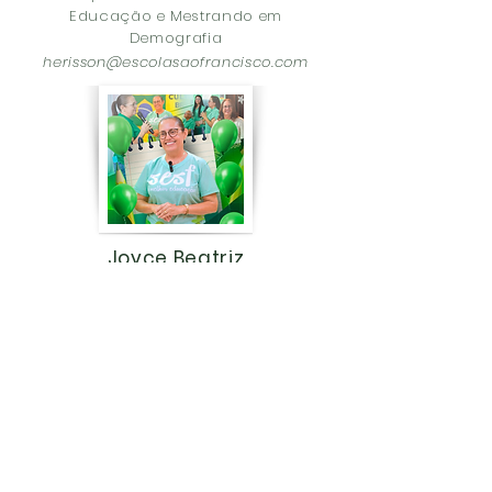
Educação e Mestrando em
Demografia
herisson@escolasaofrancisco.com
Joyce Beatriz
Gerente Financeira
Bacharel em Ciências
Contábeis
financeiro@escolasaofrancisco.com